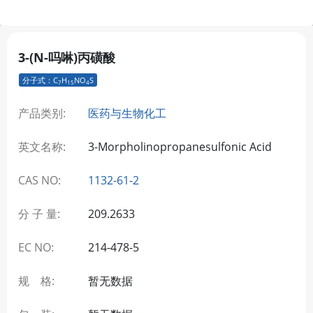
3-(N-吗啉)丙磺酸
分子式：C
H
NO
S
7
15
4
产品类别:
医药与生物化工
英文名称:
3-Morpholinopropanesulfonic Acid
CAS NO:
1132-61-2
分 子 量:
209.2633
EC NO:
214-478-5
规 格:
暂无数据