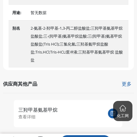
用途:
暂无数据
别名
2-氨基-2-羟甲基-1,3-丙二醇盐酸盐;三羟甲基氨基甲烷
盐酸盐;三-(羟甲基)氨基甲烷盐酸;三(羟甲基)氨基甲烷
盐酸盐(Tris HCl);三氯化氫;三羟基氨甲烷盐酸
盐;Tris.HCl;Tris-HCL缓冲液;三羟基甲基氨基甲烷 盐酸
盐
供应商其他产品
更多
三羟甲基氨基甲烷
2
化工网
查看详细